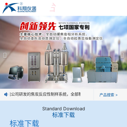
爱游戏平台
爱游戏平台
产品展示
＞
公司简介
爱游戏平台-爱游戏（中国）一站式服务平台
爱游戏平台
焦化行业检测及优化配煤设备
企业业绩
球团矿/烧结矿/块矿高温冶金性能检测系统
技术交流
息：我公司研发的焦炭反应性制样系统，全部制样过程机械化操作，没有
产品搜索 >
烧结/球团优化配矿研究设备
视频观赏
Standard Download
标准下载
高炉配吹煤检测设备
标准下载
标准下载