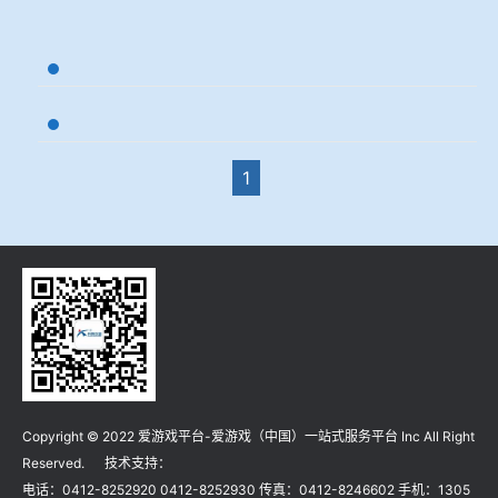
冶金渣、保护渣等高温物性检测设备
企业荣誉
您当前的位置:标准下载
冶金石灰活性度测定仪
爱游戏平台-爱游戏（中国）一站式服务平台
矿石、焦炭物理检测及制样设备
1
工业分析、测硫仪等
Copyright © 2022 爱游戏平台-爱游戏（中国）一站式服务平台 Inc All Right
Reserved. 技术支持：
电话：0412-8252920 0412-8252930 传真：0412-8246602 手机：1305