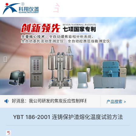
爱游戏平台
爱游戏平台
产品展示
＞
公司简介
爱游戏平台-爱游戏（中国）一站式服务平台
爱游戏平台
焦化行业检测及优化配煤设备
企业业绩
球团矿/烧结矿/块矿高温冶金性能检测系统
技术交流
好消息：我公司研发的焦炭反应性制样系统，全部制样过程机械化
产品搜索 >
烧结/球团优化配矿研究设备
视频观赏
YBT 186-2001 连铸保护渣熔化温度试验方法
高炉配吹煤检测设备
标准下载