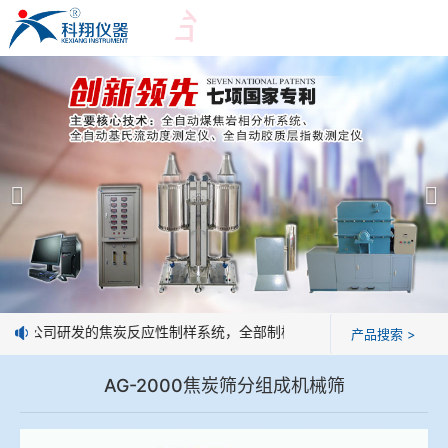
爱游戏平台
爱游戏平台
产品展示
＞
公司简介
爱游戏平台-爱游戏（中国）一站式服务平台
爱游戏平台
焦化行业检测及优化配煤设备
企业业绩
球团矿/烧结矿/块矿高温冶金性能检测系统
技术交流
：我公司研发的焦炭反应性制样系统，全部制样过程机械化操作，没有人
产品搜索 >
烧结/球团优化配矿研究设备
视频观赏
AG-2000焦炭筛分组成机械筛
高炉配吹煤检测设备
标准下载