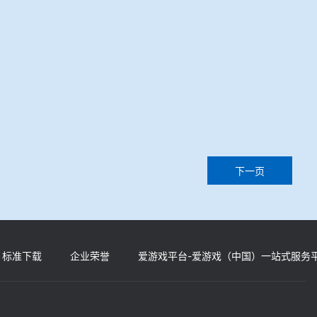
下一页
标准下载
企业荣誉
爱游戏平台-爱游戏（中国）一站式服务