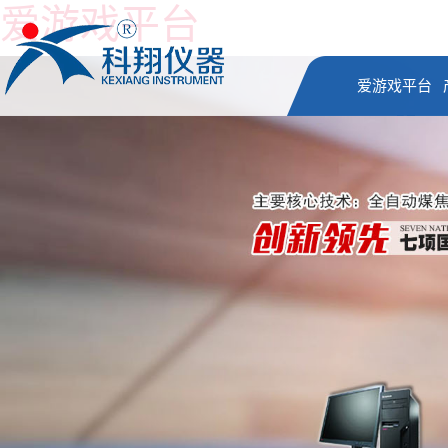
爱游戏平台
爱游戏平台