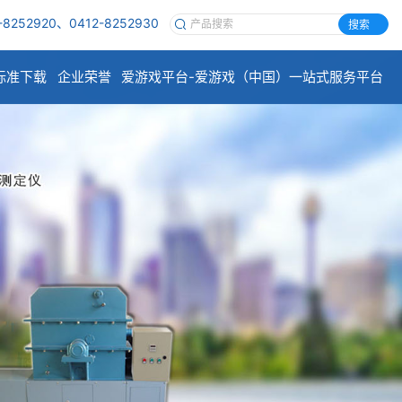
-8252920、0412-8252930
搜索
标准下载
企业荣誉
爱游戏平台-爱游戏（中国）一站式服务平台