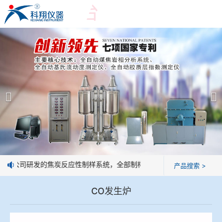
爱游戏平台
爱游戏平台
产品展示
＞
公司简介
爱游戏平台-爱游戏（中国）一站式服务平台
爱游戏平台
焦化行业检测及优化配煤设备
企业业绩
球团矿/烧结矿/块矿高温冶金性能检测系统
技术交流
：我公司研发的焦炭反应性制样系统，全部制样过程机械化操作，没有人
产品搜索 >
烧结/球团优化配矿研究设备
视频观赏
CO发生炉
高炉配吹煤检测设备
标准下载