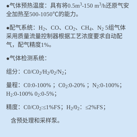
3
3
●气体预热温度：具有将0.5m
-150 m
/h还原气安
全加热至500-1050℃的能力。
●配气系统：H
、CO、CO
、CH
、N
5组气体
2
2
4
2
采用质量流量控制器根据工艺浓度要求自动配
气，配气精度1%。
●气体检测系统：
组分：C0/C0
/H
/0
/N
；
2
2
2
2
量程：C0:0-100% ；C0
:0-20% ；N
:0-100%；
2
2
H
:0-100% 0
:0-5%；
2
2
精度：C0/C0
:≤1%FS；H
/0
：≤2%FS；
2
2
2
含预处理和采样泵。