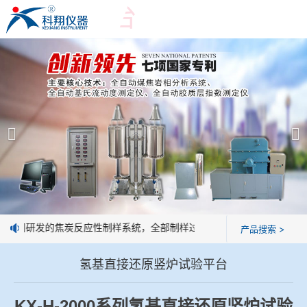
爱游戏平台
爱游戏平台
产品展示
＞
公司简介
爱游戏平台-爱游戏（中国）一站式服务平台
爱游戏平台
焦化行业检测及优化配煤设备
企业业绩
球团矿/烧结矿/块矿高温冶金性能检测系统
技术交流
公司研发的焦炭反应性制样系统，全部制样过程机械化操作，没有人为误
产品搜索 >
烧结/球团优化配矿研究设备
视频观赏
氢基直接还原竖炉试验平台
高炉配吹煤检测设备
标准下载
KX-H-2000
系列氢基直接还原竖炉试验