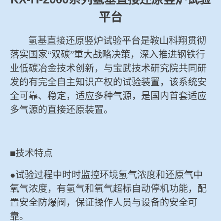
冶金渣、保护渣等高温物性检测设备
平台
企业荣誉
冶金石灰活性度测定仪
氢基直接还原竖炉试验平台是鞍山科翔贯彻
爱游戏平台-爱游戏（中国）一站式服务平台
落实国家“双碳”重大战略决策，深入推进钢铁行
矿石、焦炭物理检测及制样设备
业低碳冶金技术创新，与宝武技术研究院共同研
发的有完全自主知识产权的试验装置，该系统安
工业分析、测硫仪等
全可靠、稳定，适应多种气源，是国内首套适应
多气源的直接还原装置。
■技术特点
●试验过程中时时监控环境氢气浓度和还原气中
氧气浓度，有氢气和氧气超标自动停机功能，配
置安全防爆阀，保证操作人员与设备的安全可
靠。