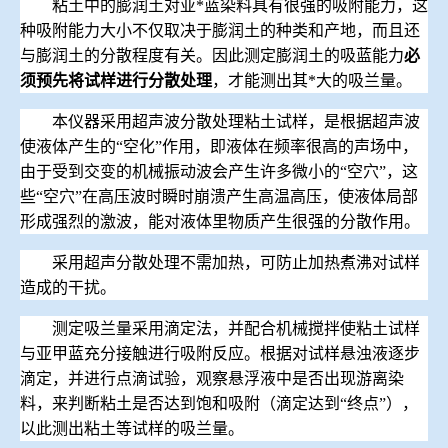
粘土中的膨润土对亚*蓝染料具有很强的吸附能力，这
种吸附能力大小不仅取决于膨润土的种类和产地，而且还
与膨润土的分散程度有关。因此测定膨润土的吸蓝能力
必
须预先将试样进行分散处理
，才能测出其*大的吸兰量。
本仪器采用超声波分散处理粘土试样，是根据超声波
使液体产生的
“空化”作用，即液体在频率很高的声场中，
由于受到交变的机械振动波会产生许多微小的“空穴”，这
些“空穴”在高压波时瞬时崩溃产生高温高压，使液体局部
形成强烈的激波，能对液体里物质产生很强的分散作用。
采用超声分散处理不需加热，可防止加热煮沸对试样
造成的干扰。
测定吸兰量采用滴定法，并配合机械搅拌使粘土试样
与亚甲蓝充分接触进行吸附反应。根据对试样悬浊液逐步
滴定，并进行点滴试验，观察悬浮液中是否出现游离染
料，来判断粘土是否达到饱和吸附（滴定达到
“终点”），
以此测出粘土等试样的吸兰量。