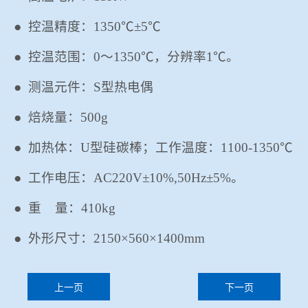
●
控温精度：
1350℃±5℃
●
控温范围：
0～1350℃，分辨率1℃。
●
测温元件：
S型热电偶
●
焙烧量：
500g
●
加热体：
U型
硅碳棒
；工作温度：
1100-1350℃
●
工作电压：
AC220V±10%,50Hz±5%。
●
重
量：
410
kg
●
外形尺寸：
2150
×
560
×
1400mm
上一页
下一页