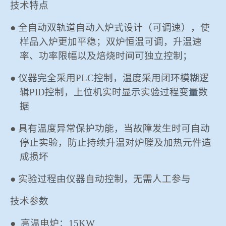
技术
特点
冶金渣、保护渣等高温物性检测设备
企业荣誉
● 全自动双轨道自动入炉式设计（可调速），使
冶金石灰活性度测定仪
样品入炉更加平稳；双炉恒温可调，升温速
爱游戏平台-爱游戏（中国）一站式服务平台
率、功率限幅以及焙烧时间可独立控制；
矿石、焦炭物理检测及制样设备
● 仪器完全采用
PLC控制
，温度采用闭环模糊逻
辑
PID控制
，上位机实时显示实验过程变量数
工业分析、测硫仪等
据
● 具有温度异常保护功能，当故障发生时可自动
停止实验，防止持续升温对炉膛及加热元件造
成损坏
● 实验过程由仪器自动控制，无需人工参与
技术参数
●
高温电炉：
15KW