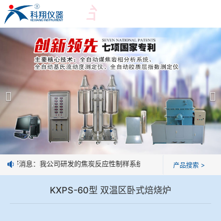
爱游戏平台
爱游戏平台
产品展示
＞
公司简介
爱游戏平台-爱游戏（中国）一站式服务平台
爱游戏平台
焦化行业检测及优化配煤设备
企业业绩
球团矿/烧结矿/块矿高温冶金性能检测系统
技术交流
好消息：我公司研发的焦炭反应性制样系统，全部制样过程机械化操
产品搜索 >
烧结/球团优化配矿研究设备
视频观赏
KXPS-60型 双温区卧式焙烧炉
高炉配吹煤检测设备
标准下载