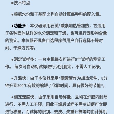
■技术特点
冶金渣、保护渣等高温物性检测设备
企业荣誉
●根据水份和干基配比列自动计算每种料的配入量。
冶金石灰活性度测定仪
爱游戏平台-爱游戏（中国）一站式服务平台
●功能多：
本仪器采用石英*碳素加热管加热，它适用
于各种固体试样的水分测定和干燥，也可进行固形物含量
矿石、焦炭物理检测及制样设备
的测定。本仪器还具备自选程序供用户自行选择干燥时
间、干燥方式等。
工业分析、测硫仪等
●测定试样多：一台主机每次可进行
6
个试样的测定工
作。
每次可自动对试样进行识别测定，不需人工记录。
●升温快：由于本仪器采用*碳素管作为加热元件，
8
分
钟升到
2
00
℃有效的缩短了化验时间，具有很好的节能*。
●测定速度快：由于采用自动称量，且均在炉腔内封闭
进行，不需人工干预，因此干燥后试样不需冷却便可立即
进行称量，而试样的识别、去皮、失重计算等均由计算机