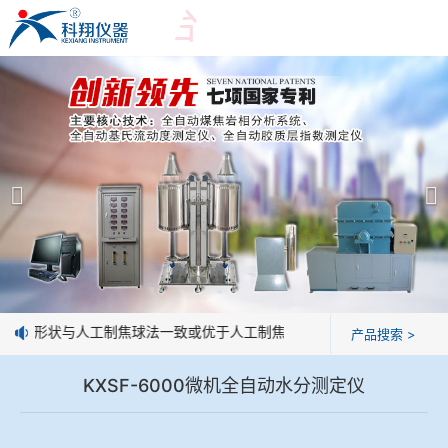
爱游戏平台
爱游戏平台
产品展示
＞
公司简介
爱游戏平台-爱游戏（中国）一站式服务平台
爱游戏平台
焦化行业检测及优化配煤设备
企业业绩
球团矿/烧结矿/块矿高温冶金性能检测系统
技术交流
，焦球形状与人工制焦球法一致或优于人工制焦球。
产品搜索 >
烧结/球团优化配矿研究设备
视频观赏
KXSF-6000微机全自动水分测定仪
高炉配吹煤检测设备
标准下载