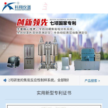
爱游戏平台
爱游戏平台
产品展示
＞
公司简介
爱游戏平台-爱游戏（中国）一站式服务平台
爱游戏平台
焦化行业检测及优化配煤设备
企业业绩
球团矿/烧结矿/块矿高温冶金性能检测系统
技术交流
：我公司研发的焦炭反应性制样系统，全部制样过程机械化操作，没有人
产品搜索 >
烧结/球团优化配矿研究设备
视频观赏
实用新型专利证书
高炉配吹煤检测设备
标准下载