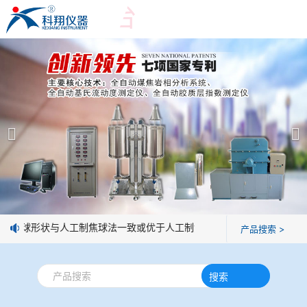
爱游戏平台
爱游戏平台
产品展示
＞
公司简介
爱游戏平台-爱游戏（中国）一站式服务平台
爱游戏平台
焦化行业检测及优化配煤设备
企业业绩
球团矿/烧结矿/块矿高温冶金性能检测系统
技术交流
，焦球形状与人工制焦球法一致或优于人工制焦球。
产品搜索 >
烧结/球团优化配矿研究设备
视频观赏
搜索
高炉配吹煤检测设备
标准下载