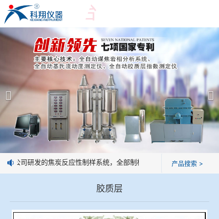
爱游戏平台
爱游戏平台
产品展示
＞
公司简介
爱游戏平台-爱游戏（中国）一站式服务平台
爱游戏平台
焦化行业检测及优化配煤设备
企业业绩
球团矿/烧结矿/块矿高温冶金性能检测系统
技术交流
：我公司研发的焦炭反应性制样系统，全部制样过程机械化操作，没有人
产品搜索 >
烧结/球团优化配矿研究设备
视频观赏
胶质层
高炉配吹煤检测设备
标准下载