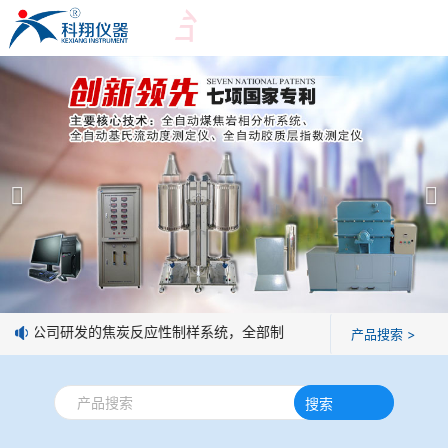
爱游戏平台
爱游戏平台
产品展示
＞
公司简介
爱游戏平台-爱游戏（中国）一站式服务平台
爱游戏平台
焦化行业检测及优化配煤设备
企业业绩
球团矿/烧结矿/块矿高温冶金性能检测系统
技术交流
息：我公司研发的焦炭反应性制样系统，全部制样过程机械化操作，没有
产品搜索 >
烧结/球团优化配矿研究设备
视频观赏
搜索
高炉配吹煤检测设备
标准下载