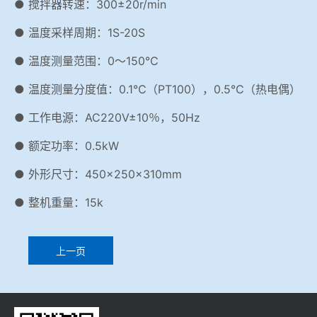
● 搅拌器转速：300±20r/min
● 温度采样周期：1S-20S
● 温度测量范围：0～150℃
● 温度测量分度值：0.1℃（PT100），0.5℃（热电偶）
● 工作电源：AC220V±10％，50Hz
● 额定功率：0.5kW
● 外形尺寸：450×250×310mm
● 整机重量：15k
上一页