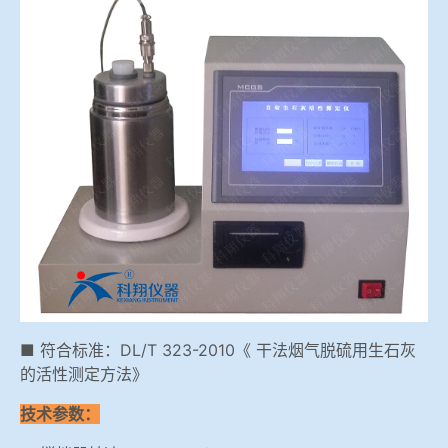
冶金渣、保护渣等高温物性检测设备
企业荣誉
冶金石灰活性度测定仪
爱游戏平台-爱游戏（中国）一站式服务平台
矿石、焦炭物理检测及制样设备
工业分析、测硫仪等
■ 符合标准：DL/T 323-2010《 干法烟气脱硫用生石灰
的活性测定方法》
技术参数：