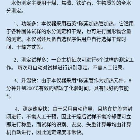
水份测定主要用于煤、焦碳、铁矿石、生物质等的全水
冶金渣、保护渣等高温物性检测设备
企业荣誉
分测定。
1、功能多：本仪器采用石英*碳素加热管加热，它适用
冶金石灰活性度测定仪
爱游戏平台-爱游戏（中国）一站式服务平台
于各种固体试样的水分测定和干燥，也可进行固形物含量
的测定。本仪器还具备自选程序供用户自行选择干燥时
矿石、焦炭物理检测及制样设备
间、干燥方式等。
工业分析、测硫仪等
2、测定试样多：一台主机每次可进行6个试样的测定工
作。 每次可自动对试样进行识别测定，不需人工记录。
3、升温快：由于本仪器采用*碳素管作为加热元件，8
分钟升到200℃有效的缩短了化验时间，具有很好的节能
*。
4、测定速度快：由于采用自动称量，且均在炉腔内封
闭进行，不需人工干预，因此干燥后试样不需冷却便可立
即进行称量，而试样的识别、去皮、失重计算等均由计算
机自动进行，因此测定速度非常快。