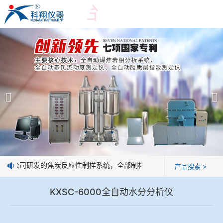
爱游戏平台
爱游戏平台
产品展示
＞
公司简介
爱游戏平台-爱游戏（中国）一站式服务平台
爱游戏平台
焦化行业检测及优化配煤设备
企业业绩
球团矿/烧结矿/块矿高温冶金性能检测系统
技术交流
：我公司研发的焦炭反应性制样系统，全部制样过程机械化操作，没有人
产品搜索 >
烧结/球团优化配矿研究设备
视频观赏
KXSC-6000全自动水分分析仪
高炉配吹煤检测设备
标准下载