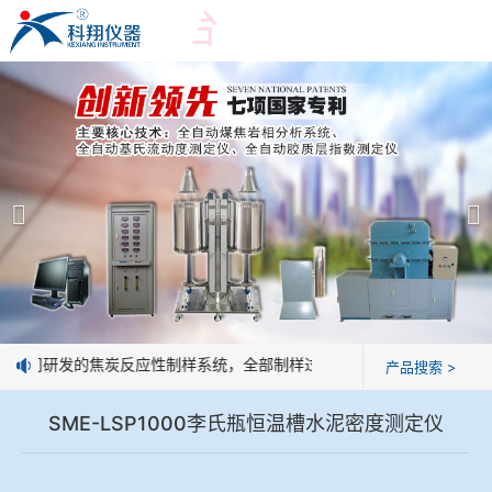
爱游戏平台
爱游戏平台
产品展示
＞
公司简介
爱游戏平台-爱游戏（中国）一站式服务平台
爱游戏平台
焦化行业检测及优化配煤设备
企业业绩
球团矿/烧结矿/块矿高温冶金性能检测系统
技术交流
我公司研发的焦炭反应性制样系统，全部制样过程机械化操作，没有人为
产品搜索 >
烧结/球团优化配矿研究设备
视频观赏
SME-LSP1000李氏瓶恒温槽水泥密度测定仪
高炉配吹煤检测设备
标准下载