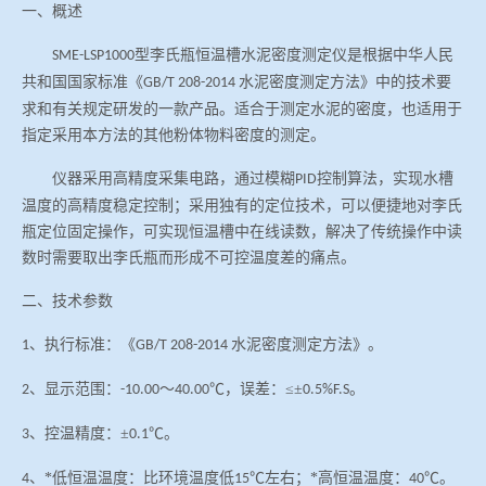
一、概述
冶金渣、保护渣等高温物性检测设备
企业荣誉
型李氏瓶恒温槽水泥密度测定仪是根据中华人民
SME-LSP1000
共和国国家标准《
水泥密度测定方法》中的技术要
冶金石灰活性度测定仪
GB/T 208-2014
爱游戏平台-爱游戏（中国）一站式服务平台
求和有关规定研发的一款产品。适合于测定水泥的密度，也适用于
指定采用本方法的其他粉体物料密度的测定。
矿石、焦炭物理检测及制样设备
仪器采用高精度采集电路，通过模糊
控制算法，实现水槽
PID
温度的高精度稳定控制；采用独有的定位技术，可以便捷地对李氏
工业分析、测硫仪等
瓶定位固定操作，可实现恒温槽中在线读数，解决了传统操作中读
数时需要取出李氏瓶而形成不可控温度差的痛点。
二、
技术参数
、执行标准：《
水泥密度测定方法》。
1
GB/T 208-2014
、显示范围：
～
℃，误差：≤±
。
2
-10.00
40.00
0.5%F.S
、控温精度：±
℃。
3
0.1
、*低恒温温度：比环境温度低
℃左右；*高恒温温度：
℃。
4
15
40