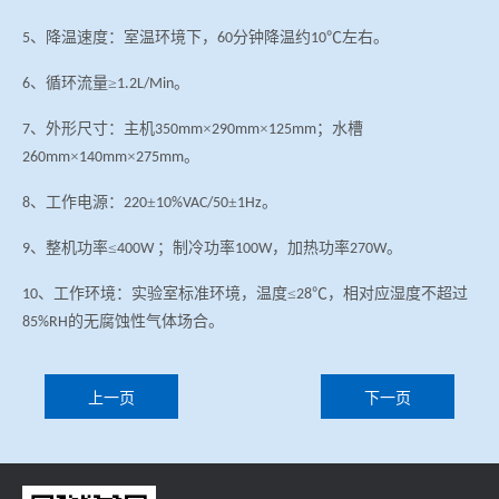
、降温速度：室温环境下，
分钟降温约
℃左右。
5
60
10
、循环流量≥
。
6
1.2L/Min
、外形尺寸：主机
×
×
；水槽
7
350mm
290mm
125mm
×
×
。
260mm
140mm
275mm
、工作电源：
±
±
。
8
220
10%VAC/50
1Hz
、整机功率≤
；制冷功率
，加热功率
。
9
400W
100W
270W
、工作环境：实验室标准环境，温度≤
℃，相对应湿度不超过
10
28
的无腐蚀性气体场合。
85%RH
上一页
下一页