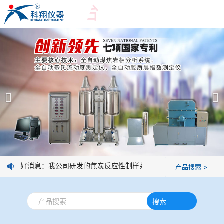
爱游戏平台
爱游戏平台
产品展示
＞
公司简介
爱游戏平台-爱游戏（中国）一站式服务平台
爱游戏平台
焦化行业检测及优化配煤设备
企业业绩
球团矿/烧结矿/块矿高温冶金性能检测系统
技术交流
好消息：我公司研发的焦炭反应性制样系统，全部制样过程机械化
产品搜索 >
烧结/球团优化配矿研究设备
视频观赏
搜索
高炉配吹煤检测设备
标准下载