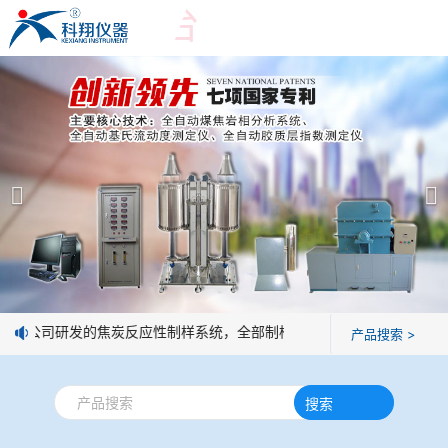
爱游戏平台
爱游戏平台
产品展示
＞
公司简介
爱游戏平台-爱游戏（中国）一站式服务平台
爱游戏平台
焦化行业检测及优化配煤设备
企业业绩
球团矿/烧结矿/块矿高温冶金性能检测系统
技术交流
：我公司研发的焦炭反应性制样系统，全部制样过程机械化操作，没有人
产品搜索 >
烧结/球团优化配矿研究设备
视频观赏
搜索
高炉配吹煤检测设备
标准下载