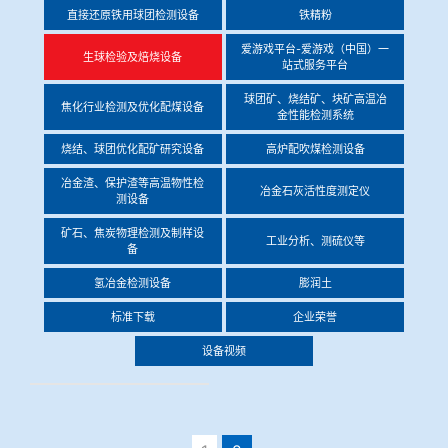
直接还原铁用球团检测设备
铁精粉
冶金渣、保护渣等高温物性检测设备
企业荣誉
爱游戏平台-爱游戏（中国）一
生球检验及焙烧设备
站式服务平台
冶金石灰活性度测定仪
爱游戏平台-爱游戏（中国）一站式服务平台
球团矿、烧结矿、块矿高温冶
焦化行业检测及优化配煤设备
金性能检测系统
矿石、焦炭物理检测及制样设备
烧结、球团优化配矿研究设备
高炉配吹煤检测设备
冶金渣、保护渣等高温物性检
工业分析、测硫仪等
冶金石灰活性度测定仪
测设备
矿石、焦炭物理检测及制样设
工业分析、测硫仪等
备
氢冶金检测设备
膨润土
标准下载
企业荣誉
设备视频