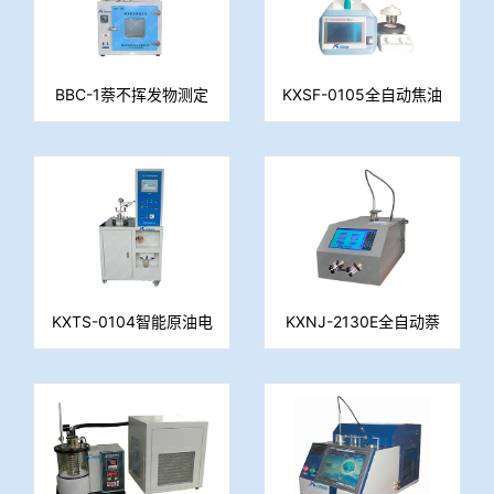
BBC-1萘不挥发物测定
KXSF-0105全自动焦油
仪
水份测定仪(容量法)
KXTS-0104智能原油电
KXNJ-2130E全自动萘
脱水仪（水分测定仪）
结晶点测定仪