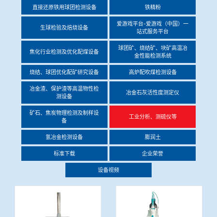
直接还原铁用球团检测设备
铁精粉
冶金渣、保护渣等高温物性检测设备
企业荣誉
爱游戏平台-爱游戏（中国）一
生球检验及焙烧设备
站式服务平台
冶金石灰活性度测定仪
爱游戏平台-爱游戏（中国）一站式服务平台
球团矿、烧结矿、块矿高温冶
焦化行业检测及优化配煤设备
金性能检测系统
矿石、焦炭物理检测及制样设备
烧结、球团优化配矿研究设备
高炉配吹煤检测设备
冶金渣、保护渣等高温物性检
工业分析、测硫仪等
冶金石灰活性度测定仪
测设备
矿石、焦炭物理检测及制样设
工业分析、测硫仪等
备
氢冶金检测设备
膨润土
标准下载
企业荣誉
设备视频